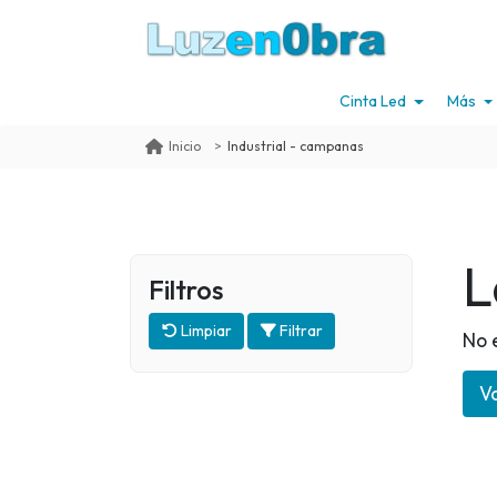
Cinta Led
Más
Industrial - campanas
Inicio
L
Filtros
Limpiar
Filtrar
No 
Vo