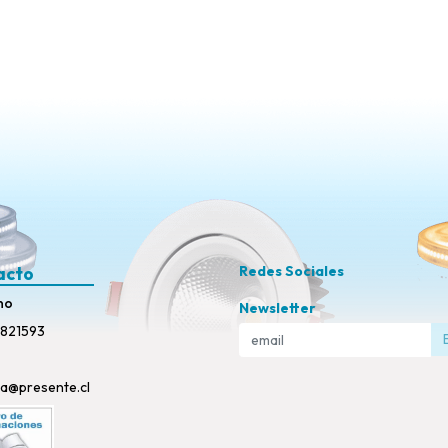
acto
Redes Sociales
no
Newsletter
821593
ta@presente.cl