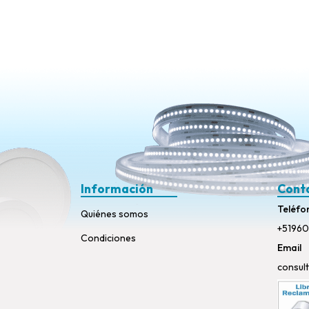
Información
Cont
Teléfo
Quiénes somos
+51960
Condiciones
Email
consul