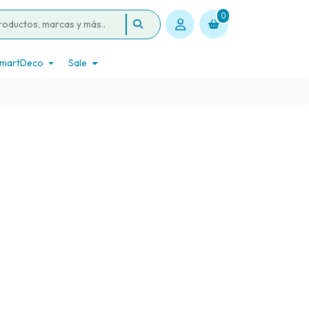
0
martDeco
Sale