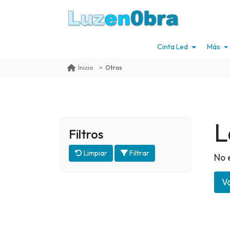
Cinta Led
Más
Otros
Inicio
L
Filtros
Limpiar
Filtrar
No 
Vo