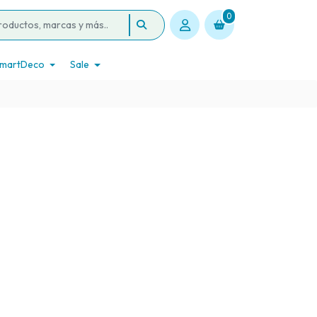
0
martDeco
Sale