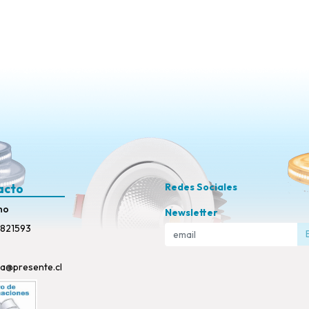
acto
Redes Sociales
no
Newsletter
821593
ta@presente.cl