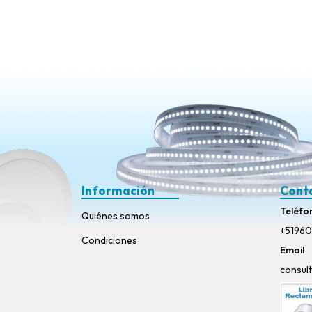
Información
Cont
Teléfo
Quiénes somos
+51960
Condiciones
Email
consul