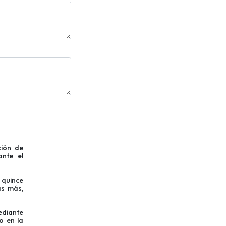
ción de
ante el
 quince
as más,
ediante
o en la