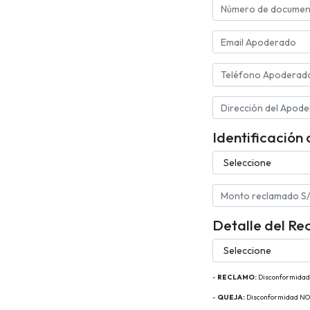
Identificación
Detalle del R
-
RECLAMO:
Disconformidad r
-
QUEJA:
Disconformidad NO R