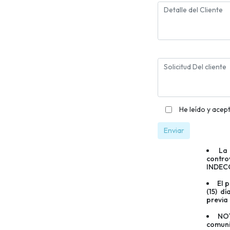
He leído y acep
Enviar
La 
contro
INDEC
El 
(15) d
previa
NOT
comuni