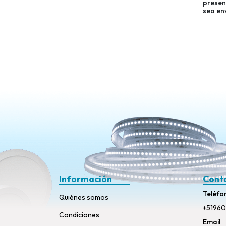
presen
sea env
Información
Cont
Teléfo
Quiénes somos
+51960
Condiciones
Email