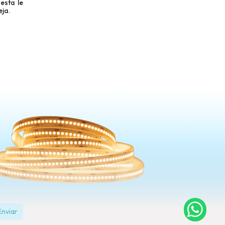
esta le
eja.
Enviar