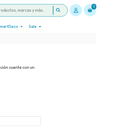
0
martDeco
Sale
ución cuenta con un