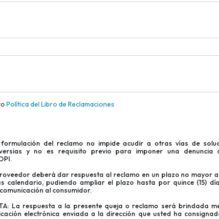
to
Política del Libro de Reclamaciones
formulación del reclamo no impide acudir a otras vías de solu
versias y no es requisito previo para imponer una denuncia 
OPI.
proveedor deberá dar respuesta al reclamo en un plazo no mayor a
ías calendario, pudiendo ampliar el plazo hasta por quince (15) dí
 comunicación al consumidor.
A: La respuesta a la presente queja o reclamo será brindada m
cación electrónica enviada a la dirección que usted ha consignad