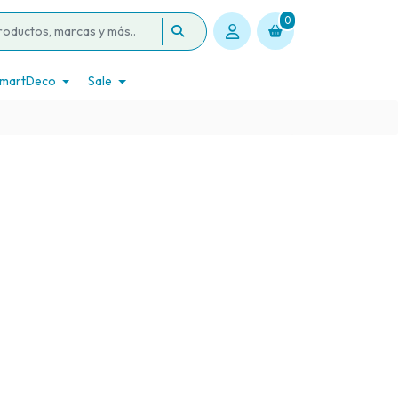
0
martDeco
Sale