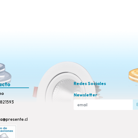
acto
Redes Sociales
no
Newsletter
821593
ta@presente.cl