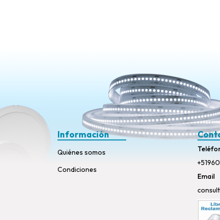
Información
Cont
Teléfo
Quiénes somos
+51960
Condiciones
Email
consul