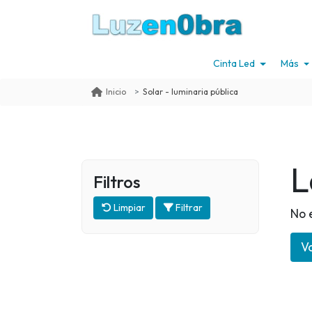
Cinta Led
Más
Solar - luminaria pública
Inicio
L
Filtros
Limpiar
Filtrar
No 
Vo