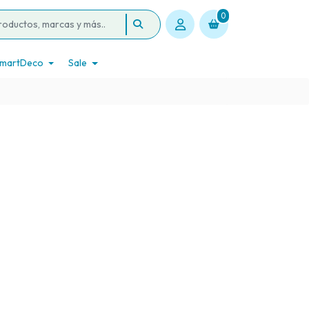
0
martDeco
Sale