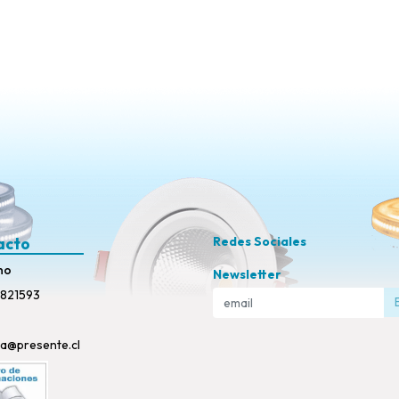
acto
Redes Sociales
no
Newsletter
821593
ta@presente.cl