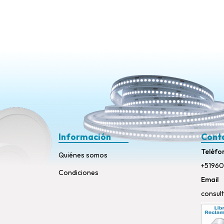
Información
Cont
Teléfo
Quiénes somos
+51960
Condiciones
Email
consul