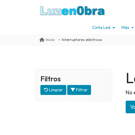
Cinta Led
Más
Interruptores eléctricos
Inicio
L
Filtros
Limpiar
Filtrar
No 
Vo