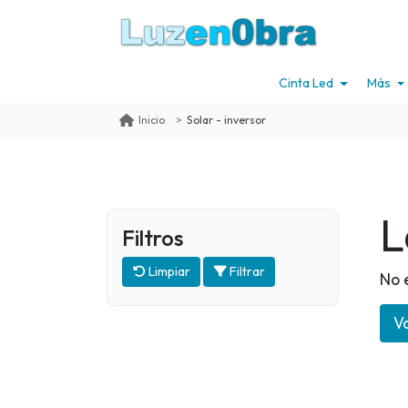
Cinta Led
Más
Solar - inversor
Inicio
L
Filtros
Limpiar
Filtrar
No 
Vo