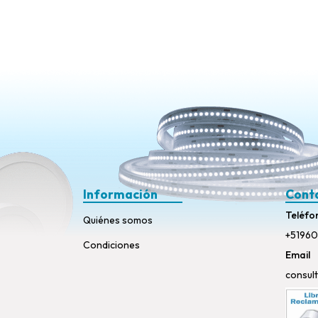
Información
Cont
Teléfo
Quiénes somos
+51960
Condiciones
Email
consul