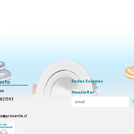
acto
Redes Sociales
no
Newsletter
821593
ta@presente.cl