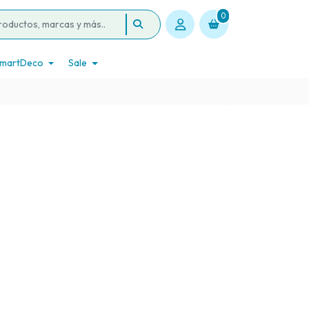
0
martDeco
Sale