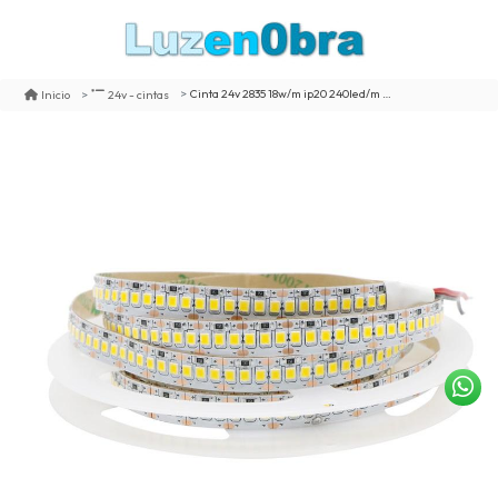
Cinta 24v 2835 18w/m ip20 240led/m 2800k 5m
Inicio
24v - cintas