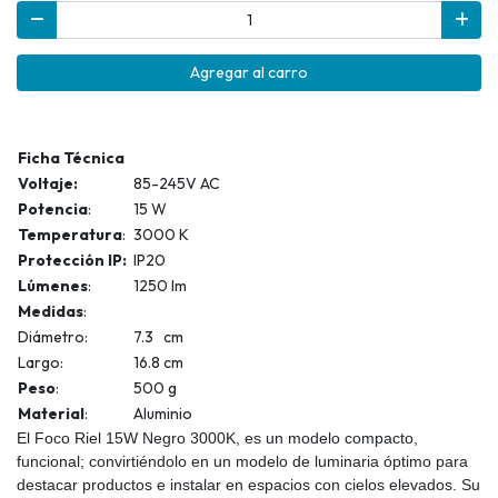
Agregar al carro
Ficha Técnica
Voltaje:
85-245V AC
Potencia
:
15 W
Temperatura
:
3000 K
Protección IP:
IP20
Lúmenes
:
1250 lm
Medidas
:
Diámetro:
7.3 cm
Largo:
16.8 cm
Peso
:
500 g
Material
:
Aluminio
El Foco Riel 15W Negro 3000K, es un modelo compacto,
funcional; convirtiéndolo en un modelo de luminaria óptimo para
destacar productos e instalar en espacios con cielos elevados.
Su