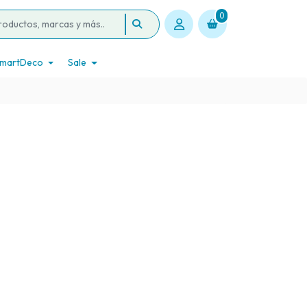
0
martDeco
Sale