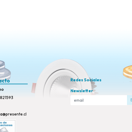
acto
Redes Sociales
no
Newsletter
821593
ta@presente.cl