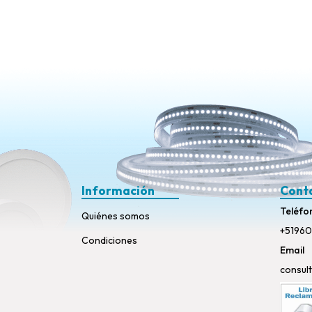
Información
Cont
Teléfo
Quiénes somos
+51960
Condiciones
Email
consul