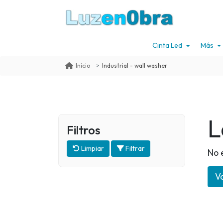
Cinta Led
Más
Industrial - wall washer
Inicio
L
Filtros
Limpiar
Filtrar
No 
Vo